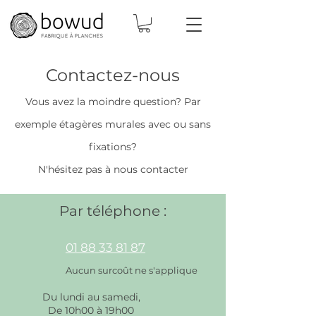
Contactez-nous
Vous avez la moindre question? Par
exemple é
tagères
murales avec ou sans
fixations?
N'hésitez pas à nous contacter
Par téléphone :
01 88 33 81 87
Aucun surcoût ne s'applique
Du lundi au samedi,
De 10h00 à 19h00