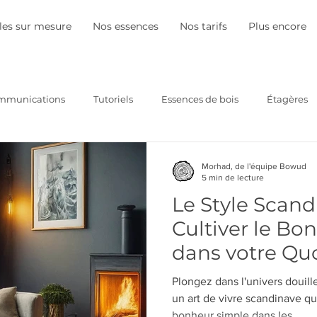
es sur mesure
Nos essences
Nos tarifs
Plus encore
mmunications
Tutoriels
Essences de bois
Étagères
Morhad, de l'équipe Bowud
5 min de lecture
Le Style Scand
Cultiver le Bo
dans votre Qu
Plongez dans l'univers douill
un art de vivre scandinave qui
bonheur simple dans les...